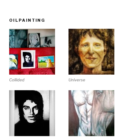
OILPAINTING
Collided
Universe