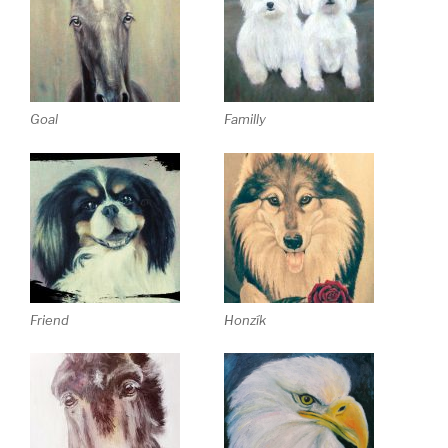
Goal
Familly
Friend
Honzík