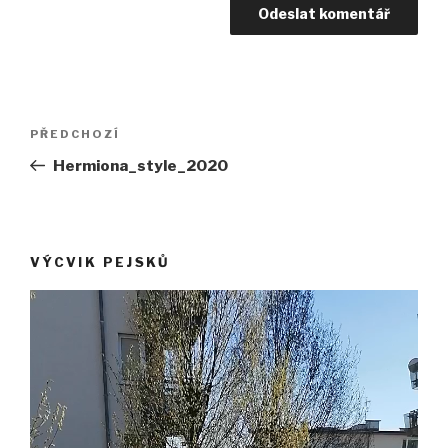
Navigace
Předchozí
PŘEDCHOZÍ
pro
příspěvek
Hermiona_style_2020
příspěvek
VÝCVIK PEJSKŮ
Video
přehrávač