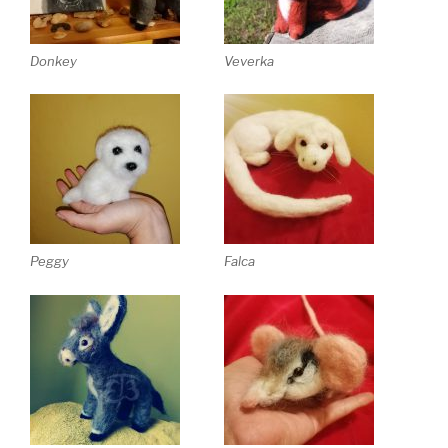
Donkey
Veverka
Peggy
Falca