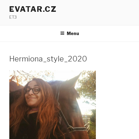
Přejít
EVATAR.CZ
k
ET3
obsahu
webu
Menu
Hermiona_style_2020