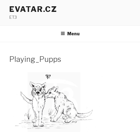
Přejít
EVATAR.CZ
k
ET3
obsahu
webu
Menu
Playing_Pupps