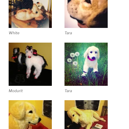
White
Tara
Modurit
Tara