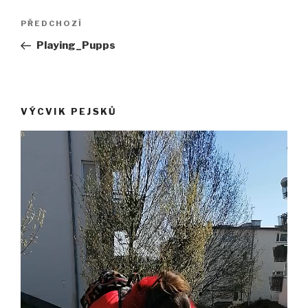
Navigace
Předchozí
PŘEDCHOZÍ
pro
příspěvek
Playing_Pupps
příspěvek
VÝCVIK PEJSKŮ
Video
přehrávač