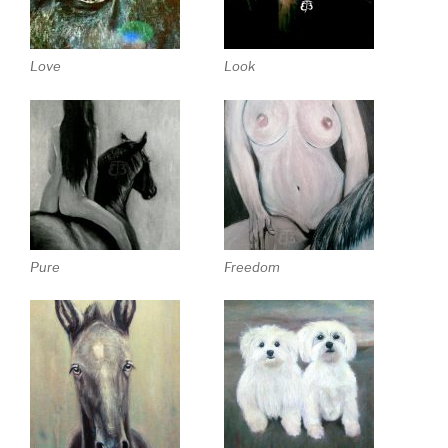
Love
Look
Pure
Freedom