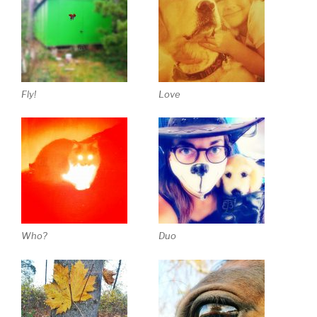
Fly!
Love
Who?
Duo