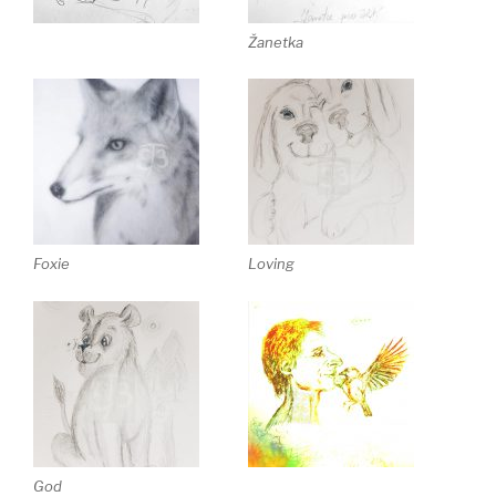
Žanetka
Foxie
Loving
God