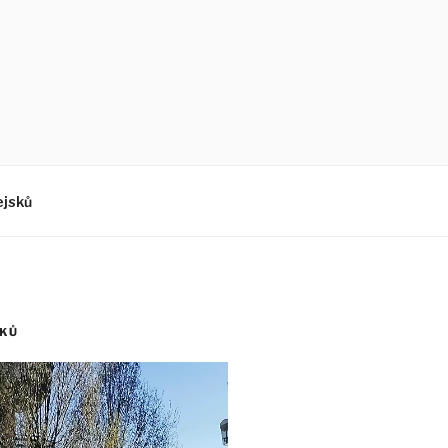
ejsků
SKŮ