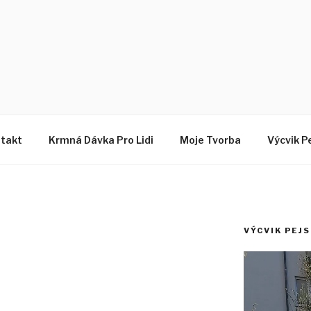
Z
takt
Krmná Dávka Pro Lidi
Moje Tvorba
Výcvik P
VÝCVIK PEJ
Video
přehrávač