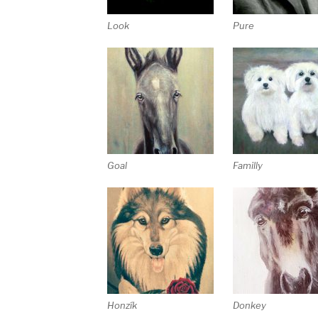
Look
Pure
Goal
Familly
Honzík
Donkey