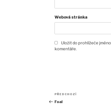
Webová stránka
Uložit do prohlížeče jméno
komentáře.
Navigace
Předchozí
PŘEDCHOZÍ
pro
příspěvek
Foal
příspěvek