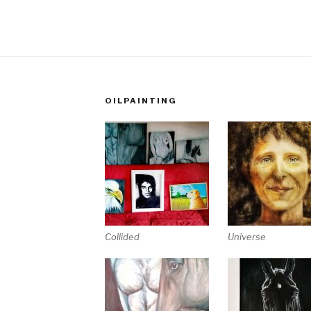
OILPAINTING
Collided
Universe