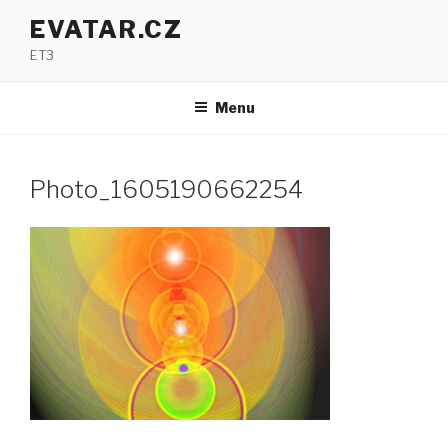
Přejít
EVATAR.CZ
k
ET3
obsahu
webu
Menu
Photo_1605190662254