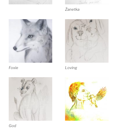
Žanetka
Foxie
Loving
God