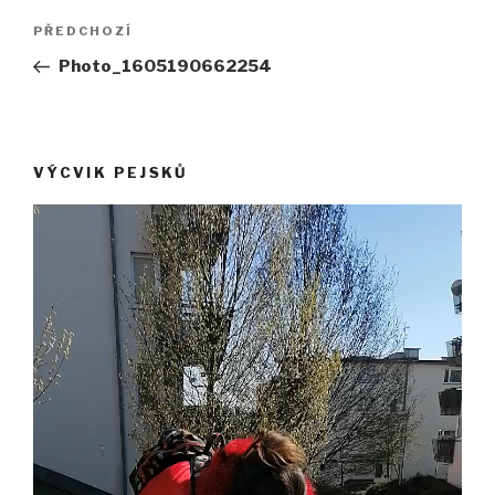
Navigace
Předchozí
PŘEDCHOZÍ
pro
příspěvek
Photo_1605190662254
příspěvek
VÝCVIK PEJSKŮ
Video
přehrávač