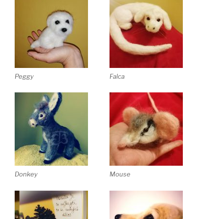
Peggy
Falca
Donkey
Mouse