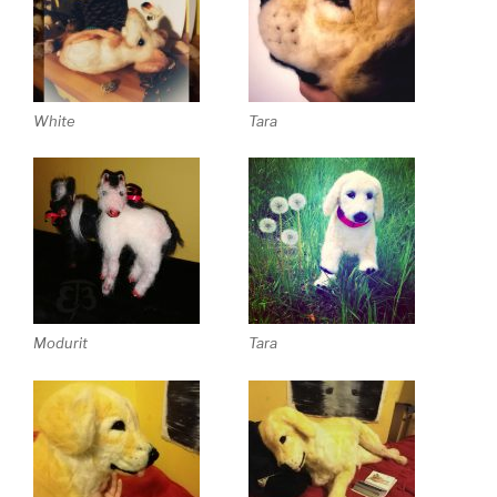
White
Tara
Modurit
Tara