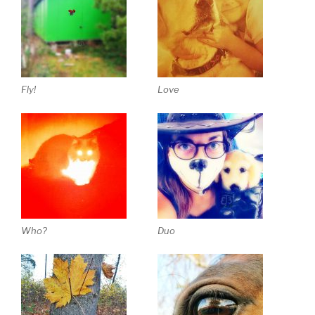
Fly!
Love
Who?
Duo