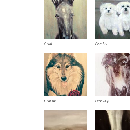
Goal
Familly
Honzík
Donkey