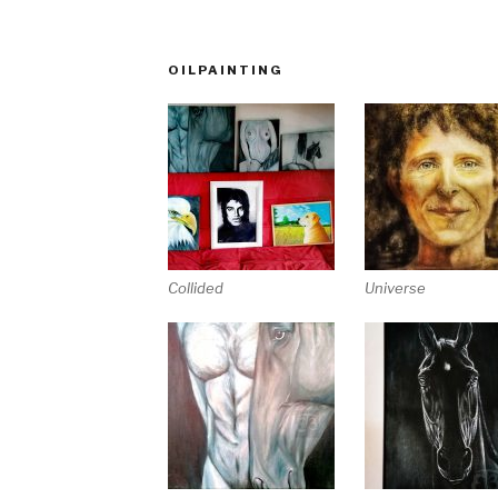
OILPAINTING
Collided
Universe