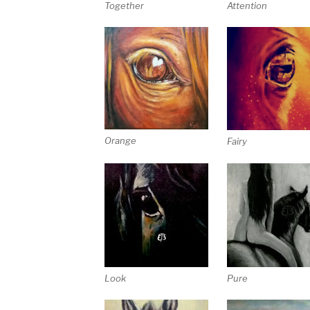
Together
Attention
Orange
Fairy
Look
Pure