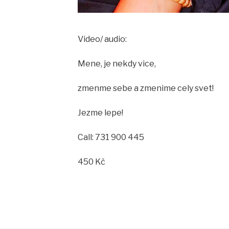
Video/ audio:
Mene, je nekdy vice,
zmenme sebe a zmenime cely svet!
Jezme lepe!
Call: 731 900 445
450 Kč