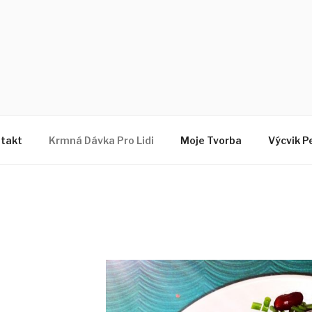
Z
takt
Krmná Dávka Pro Lidi
Moje Tvorba
Výcvik P