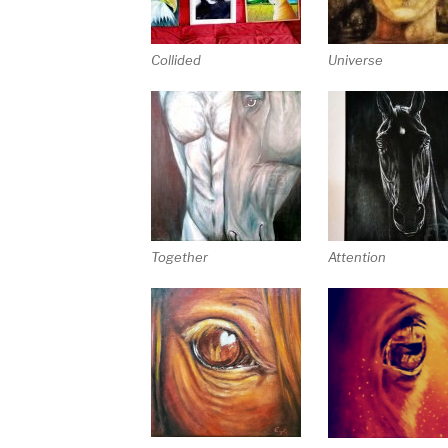
Collided
Universe
Together
Attention