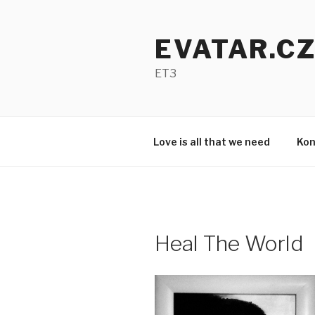
Přejít
k
EVATAR.C
obsahu
webu
ET3
Love is all that we need
Kon
Heal The World