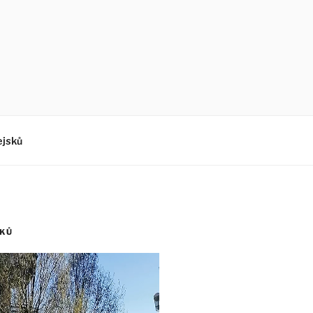
ejsků
SKŮ