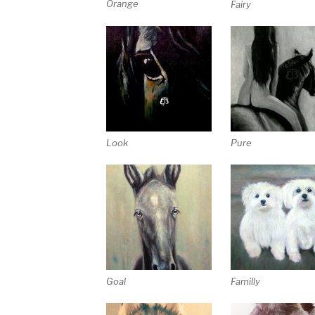
Orange
Fairy
Look
Pure
Goal
Familly