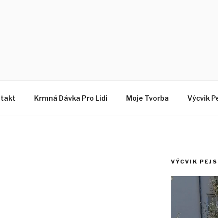
Z
takt
Krmná Dávka Pro Lidi
Moje Tvorba
Výcvik P
VÝCVIK PEJ
Video
přehrávač