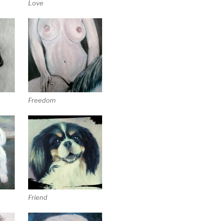
Love
Freedom
Friend