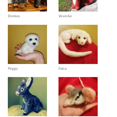
Donkey
Veverka
Peggy
Falca