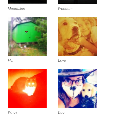
Mountains
Freedom
Fly!
Love
Who?
Duo