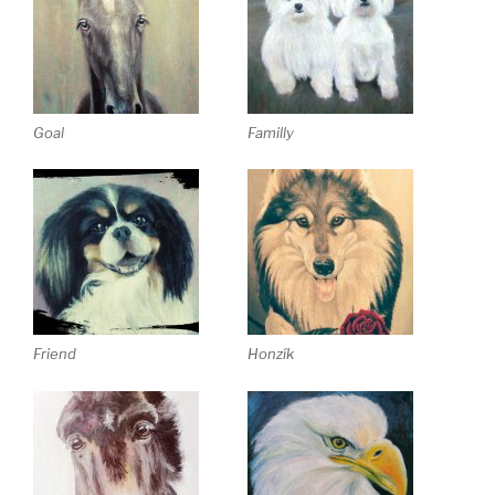
Goal
Familly
Friend
Honzík