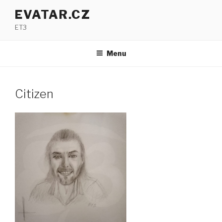
Přejít
EVATAR.CZ
k
ET3
obsahu
webu
Menu
Citizen