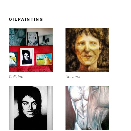
OILPAINTING
Collided
Universe