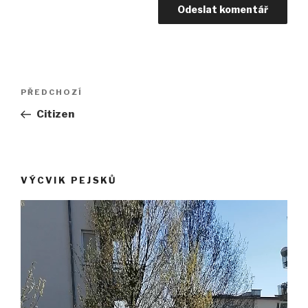
Navigace
Předchozí
PŘEDCHOZÍ
pro
příspěvek
Citizen
příspěvek
VÝCVIK PEJSKŮ
Video
přehrávač