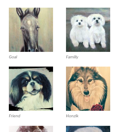
Goal
Familly
Friend
Honzík