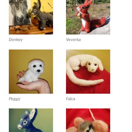
Donkey
Veverka
Peggy
Falca