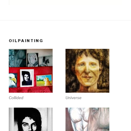
OILPAINTING
Collided
Universe