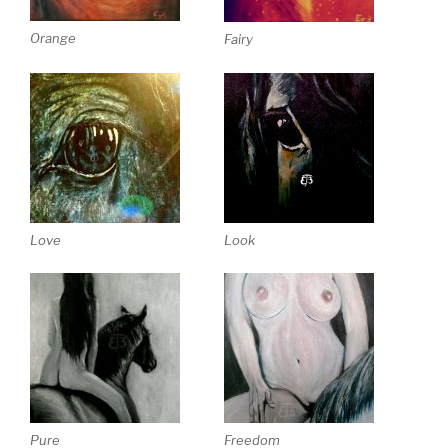
Orange
Fairy
Love
Look
Pure
Freedom