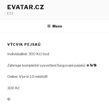
Přejít
EVATAR.CZ
k
ET3
obsahu
webu
Menu
VÝCVIK PEJSKŮ
Individuálně: 300 Kč/ hod
Zahrnuje kompletní vysvetlení fungovaní pejsků 🍀🐩🐕
Online: Vše in 10 minits!!!:
300 Kč
©