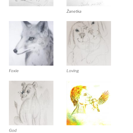
Žanetka
Foxie
Loving
God