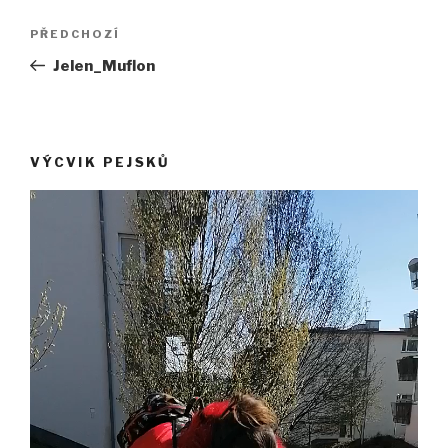
Navigace
Předchozí
PŘEDCHOZÍ
pro
příspěvek
Jelen_Muflon
příspěvek
VÝCVIK PEJSKŮ
Video
přehrávač