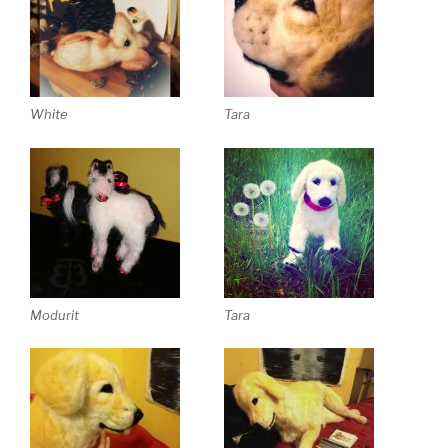
White
Tara
Modurit
Tara