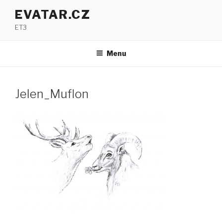
Přejít
EVATAR.CZ
k
ET3
obsahu
webu
Menu
Jelen_Muflon