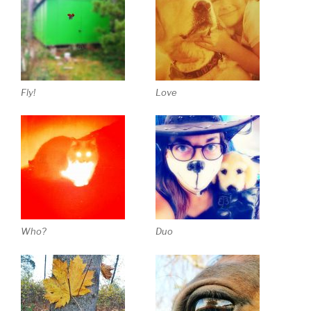
Fly!
Love
Who?
Duo