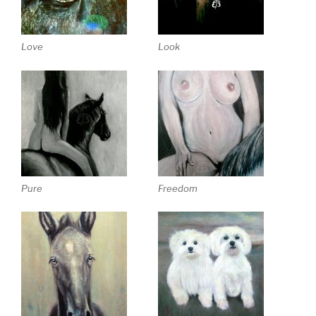
Love
Look
Pure
Freedom