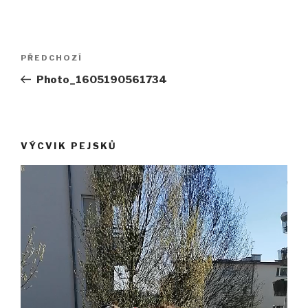
Navigace
Předchozí
PŘEDCHOZÍ
pro
příspěvek
Photo_1605190561734
příspěvek
VÝCVIK PEJSKŮ
Video
přehrávač