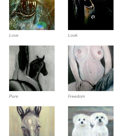
Love
Look
Pure
Freedom