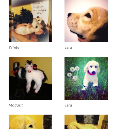
White
Tara
Modurit
Tara