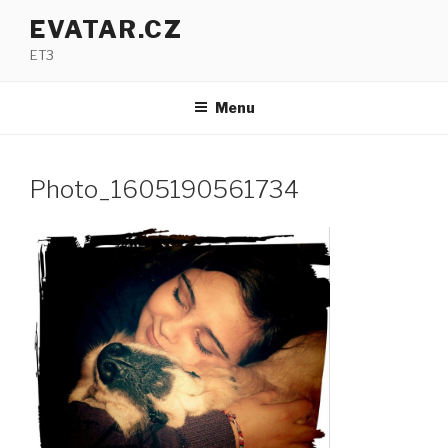
Přejít
EVATAR.CZ
k
ET3
obsahu
webu
Menu
Photo_1605190561734