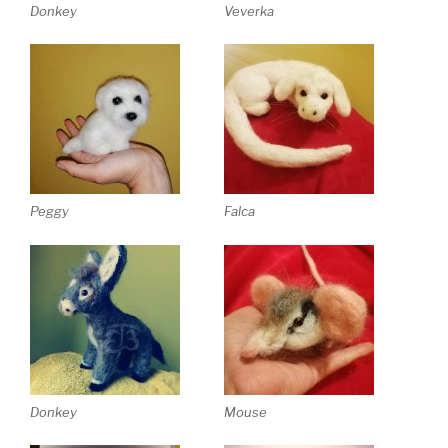
Donkey
Veverka
Peggy
Falca
Donkey
Mouse