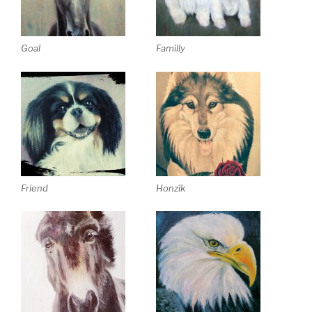
Goal
Familly
Friend
Honzík