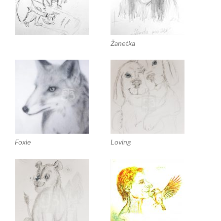
Žanetka
Foxie
Loving