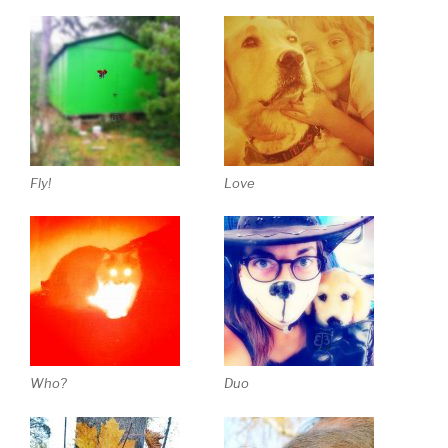
Fly!
Love
Who?
Duo